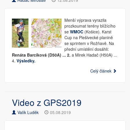
Hadač Miroslav
12.08.2019
Menší výprava vyrazila
prozkoumat terény blížícího
se
WMOC
(Košice). Karst
Cup na Plešivecké planině
se sprintem v Rožňavě. Na
přední umístění dosáhli:
Renáta Barcíková (D50A) ... 2.
a Mirek Hadač (H50A) ...
4.
Výsledky.
Celý článek
Video z GPS2019
Valík Luděk
05.08.2019