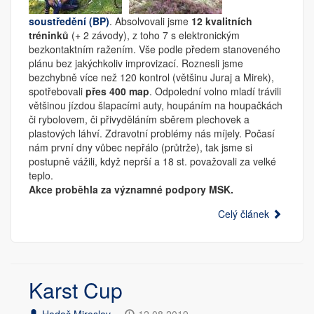
soustředění (BP)
. Absolvovali jsme
12 kvalitních
tréninků
(+ 2 závody), z toho 7 s elektronickým
bezkontaktním ražením. Vše podle předem stanoveného
plánu bez jakýchkoliv improvizací. Roznesli jsme
bezchybně více než 120 kontrol (většinu Juraj a Mirek),
spotřebovali
přes 400 map
. Odpolední volno mladí trávili
většinou jízdou šlapacími auty, houpáním na houpačkách
či rybolovem, či přivyděláním sběrem plechovek a
plastových láhví. Zdravotní problémy nás míjely. Počasí
nám první dny vůbec nepřálo (průtrže), tak jsme si
postupně vážili, když neprší a 18 st. považovali za velké
teplo.
Akce proběhla za významné podpory MSK.
Celý článek
Karst Cup