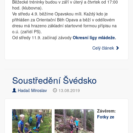
Běžecké tréninky budou v září v úterý a čtvrtek od 17:00
hod. (klubovna).
Ve středu 4.9. běžíme Opavskou míli. Každý kdo je
přihlášen za Orientační Běh Opava a běží v oddílovém
dresu má hrazeno základní startovné formou přípisu na
o.ú. (zařídí PS).
Od středy 11.9. začínají závody
Okresní ligy mládeže
.
Celý článek
Soustředění Švédsko
Hadač Miroslav
13.08.2019
Závěrem:
Fotky ze