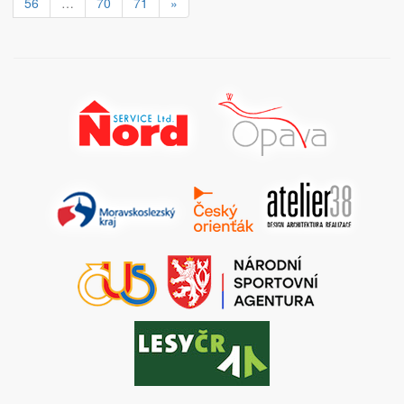
56
…
70
71
»