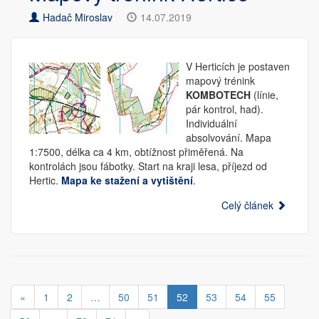
Hadač Miroslav
14.07.2019
V Herticích je postaven
mapový trénink
KOMBOTECH
(línie,
pár kontrol, had).
Individuální
absolvování. Mapa
1:7500, délka ca 4 km, obtížnost přiměřená. Na
kontrolách jsou fábotky. Start na kraji lesa, příjezd od
Hertic.
Mapa ke stažení a vytištění
.
Celý článek
(current)
«
1
2
…
50
51
52
53
54
55