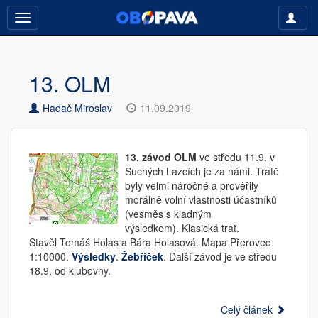
Toggle
Toggle navigation
13. OLM
Hadač Miroslav
11.09.2019
13. závod OLM
ve středu 11.9. v
Suchých Lazcích je za námi. Tratě
byly velmi náročné a prověřily
morálně volní vlastnosti účastníků
(vesměs s kladným
výsledkem). Klasická trať.
Stavěl Tomáš Holas a Bára Holasová. Mapa Přerovec
1:10000.
Výsledky
.
Žebříček
. Další závod je ve středu
18.9. od klubovny.
Celý článek