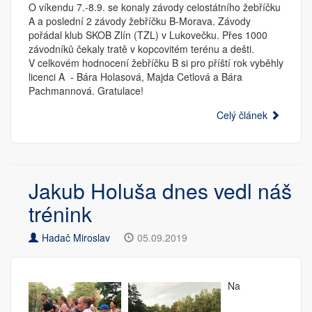
O víkendu 7.-8.9. se konaly závody celostátního žebříčku
A a poslední 2 závody žebříčku B-Morava. Závody
pořádal klub SKOB Zlín (TZL) v Lukovečku. Přes 1000
závodníků čekaly tratě v kopcovitém terénu a dešti.
V celkovém hodnocení žebříčku B si pro příští rok vyběhly
licenci A - Bára Holasová, Majda Cetlová a Bára
Pachmannová. Gratulace!
Celý článek
Jakub Holuša dnes vedl náš
trénink
Hadač Miroslav
05.09.2019
Na