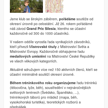
Jsme klub se širokým záběrem,
pořádáme
soutěže od
okresní úrovně po celostátní. Již 26. rokem pořádámé
náš závod
Grand Prix Silesia
, kterého se účastní
každoročně od 300 do 1000 účastníků.
V našem oddíle vyrostla řada vynikajících závodníků,
kteří přivezli M
istrovské tituly
z Mistrovství Světa a
Mistrovství Evropy. Každoročně obhajujeme řadu
medailových umístění
na Mistrovství České Republiky
ve všech věkových kategoriích.
Aktuálně sdružujem více než 150 aktivních členů, kteří se
účastní minimálně soutěží okresní úrovně.
Během tréninkového roku organizujeme
řadu tréninků
(tělocvična, lyže, běh), soustředění v nejnáročnějších
světových terénech (Švédsko, Španělsko, ...),
tréninkových táborů pro mládež (mapa, běh,
vysokohorská turistika), teoretických rozborů a
přednášek.