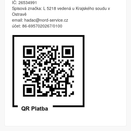
IČ: 26534991
Spisová značka: L 5218 vedená u Krajského soudu v
Ostravě
email: hadac@nord-service.cz
účet: 86-6957020267/0100