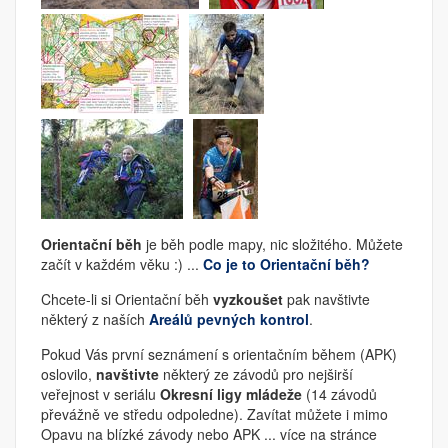
Orientační běh
je běh podle mapy, nic složitého. Můžete
začít v každém věku :) ...
Co je to Orientační běh?
Chcete-li si Orientační běh
vyzkoušet
pak navštivte
některý z naších
Areálů pevných kontrol
.
Pokud Vás první seznámení s orientačním během (APK)
oslovilo,
navštivte
některý ze závodů pro nejširší
veřejnost v seriálu
Okresní ligy mládeže
(14 závodů
převážně ve středu odpoledne). Zavítat můžete i mimo
Opavu na blízké závody nebo APK ... více na stránce