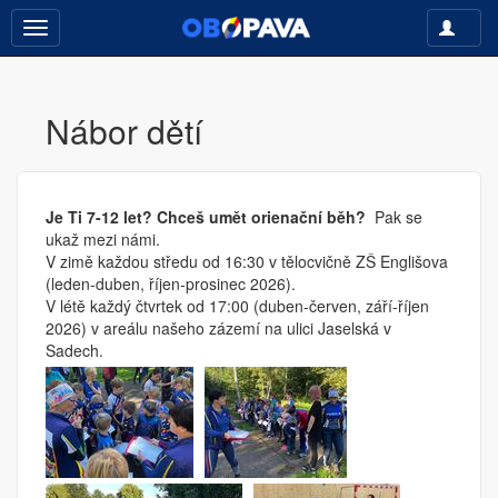
Toggle
Toggle
navigati
navigation
Nábor dětí
Je Ti 7-12 let? Chceš umět orienační běh?
Pak se
ukaž mezi námi.
V zimě každou středu od 16:30 v tělocvičně ZŠ Englišova
(leden-duben, říjen-prosinec 2026).
V létě každý čtvrtek od 17:00 (duben-červen, září-říjen
2026) v areálu našeho zázemí na ulici Jaselská v
Sadech.